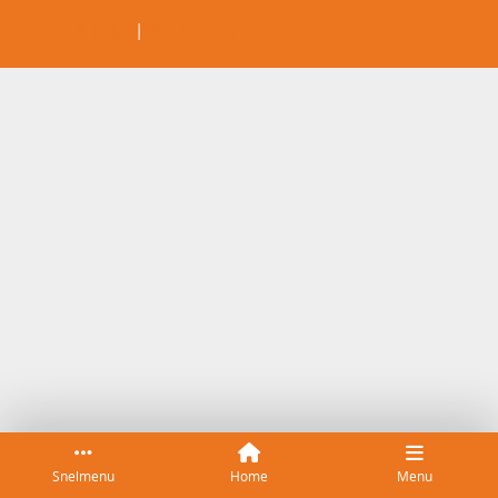
Service & help
Sneltoetsen
Snelmenu
Home
Menu