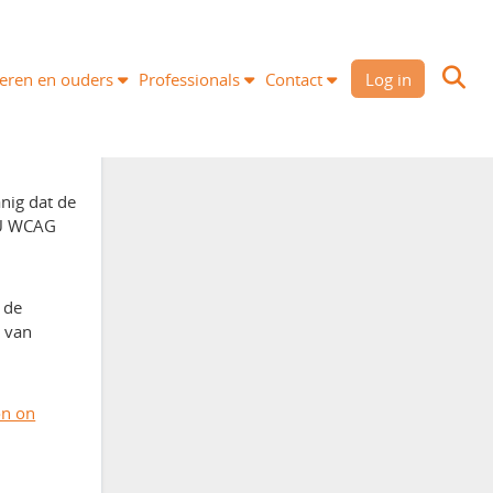
eren en ouders
Professionals
Contact
Log in
nig dat de
EU WCAG
 de
k van
on on