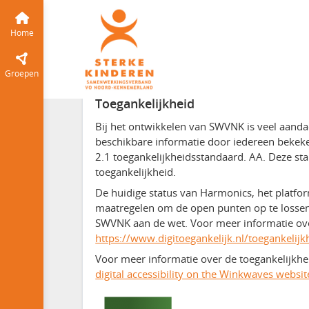
Home
Voeg bijdragen toe vanuit je browser
Service en help
Groepen
Toegankelijkheid
Bij het ontwikkelen van SWVNK is veel aandac
beschikbare informatie door iedereen beke
2.1 toegankelijkheidsstandaard. AA. Deze st
toegankelijkheid.
De huidige status van Harmonics, het platfo
maatregelen om de open punten op te lossen z
SWVNK aan de wet. Voor meer informatie ove
https://www.digitoegankelijk.nl/toegankelijk
Voor meer informatie over de toegankelijkh
digital accessibility on the Winkwaves websit