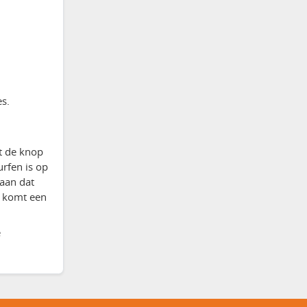
s.
t de knop
rfen is op
 aan dat
e komt een
e