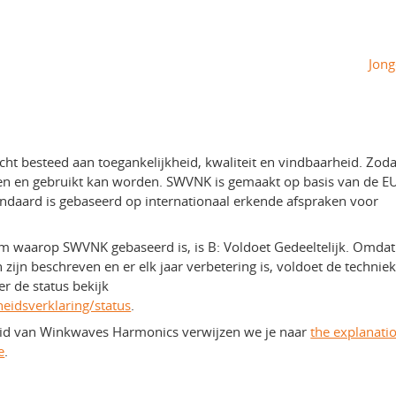
Jong
ht besteed aan toegankelijkheid, kwaliteit en vindbaarheid. Zoda
ken en gebruikt kan worden. SWVNK is gemaakt op basis van de 
andaard is gebaseerd op internationaal erkende afspraken voor
rm waarop SWVNK gebaseerd is, is B: Voldoet Gedeeltelijk. Omdat
ijn beschreven en er elk jaar verbetering is, voldoet de technie
r de status bekijk
heidsverklaring/status
.
eid van Winkwaves Harmonics verwijzen we je naar
the explanati
e
.