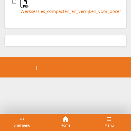
Werksessies_compacten_en_verrijken_voor_docenten.
Service & help
Sneltoetsen
Snelmenu
Home
Menu