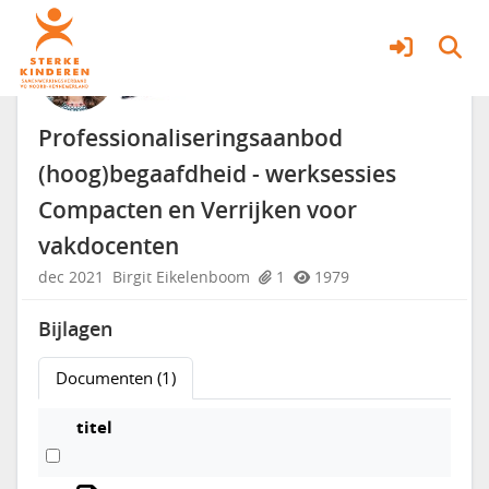
Begaafde jongeren
Meer
Professionaliseringsaanbod
(hoog)begaafdheid - werksessies
Compacten en Verrijken voor
vakdocenten
dec 2021
Birgit Eikelenboom
1
1979
Bijlagen
Documenten (1)
titel