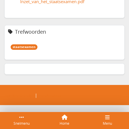
Inzet_van_het_staatsexamen.pdf
Trefwoorden
staatsexamen
Service & help
Sneltoetsen
Snelmenu
Home
Menu