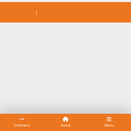
Service & help
Sneltoetsen
Snelmenu
Home
Menu