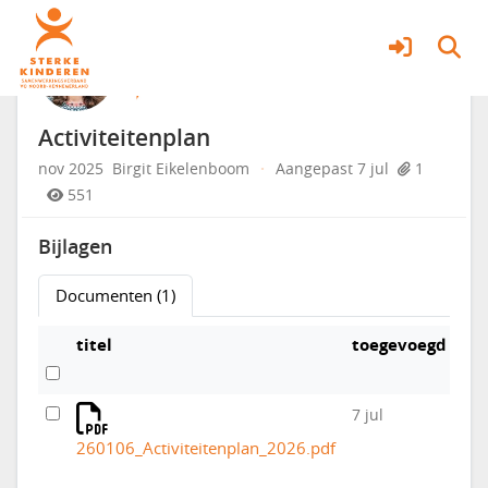
Het samenwerkingsverband
Meer
Activiteitenplan
nov 2025
Birgit Eikelenboom
·
Aangepast 7 jul
1
551
Bijlagen
Documenten (1)
titel
toegevoegd
do
7 jul
260106_Activiteitenplan_2026.pdf