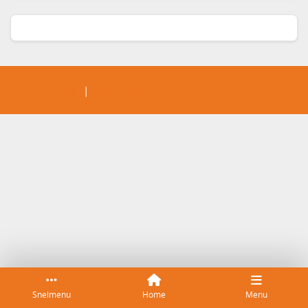
Service & help
Sneltoetsen
Snelmenu
Home
Menu