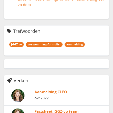
vo.docx
Trefwoorden
JGGZ-vo
toestemmingsformulier
aanmelding
Verken
Aanmelding CLEO
okt 2022
Factsheet JGGZ-vo team