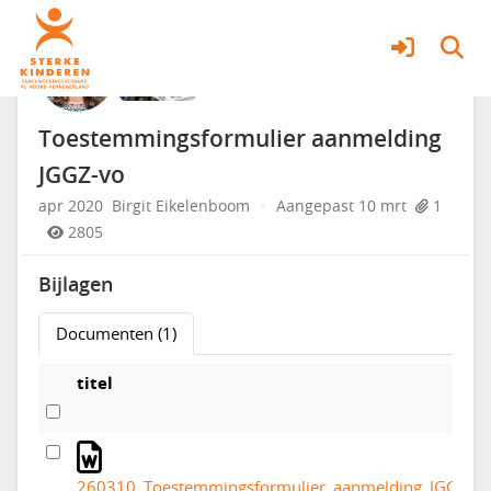
Professionals
Meer
Toestemmingsformulier aanmelding
JGGZ-vo
apr 2020
Birgit Eikelenboom
·
Aangepast 10 mrt
1
2805
Bijlagen
Documenten (1)
titel
260310_Toestemmingsformulier_aanmelding_JGGZ-