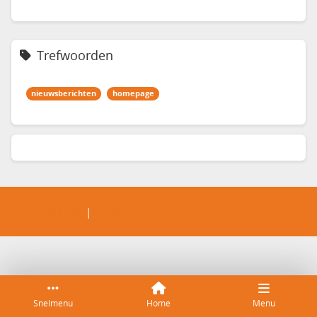
Trefwoorden
nieuwsberichten
homepage
Service & help
Sneltoetsen
Snelmenu
Home
Menu