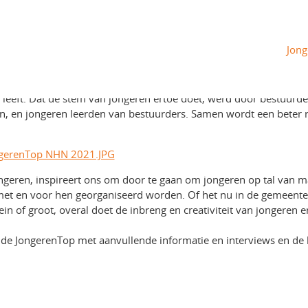
de groep
nTop NHN 2021
Jong
21 gaf door tal van praktische voorbeelden een inkijk hoe
 leeft. Dat de stem van jongeren ertoe doet, werd door bestuurd
n, en jongeren leerden van bestuurders. Samen wordt een beter r
ngeren, inspireert ons om door te gaan om jongeren op tal van 
ie met en voor hen georganiseerd worden. Of het nu in de gemeente
lein of groot, overal doet de inbreng en creativiteit van jongeren e
r de JongerenTop met aanvullende informatie en interviews en de