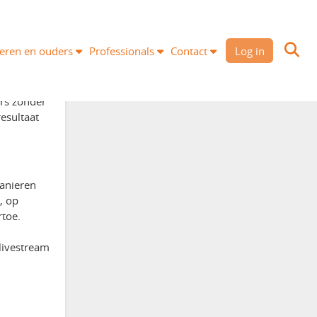
Trefwoorden
eren en ouders
Professionals
Contact
Log in
nieuwsberichten
homepage
ers zonder
esultaat
manieren
, op
rtoe.
 livestream