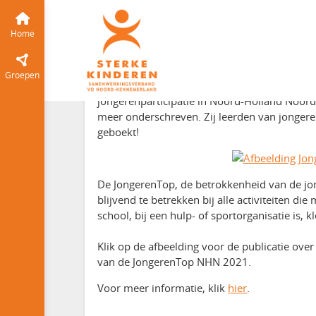
Nieuwsberichten
Home
Tijdlijn
van 
Publicatie Jongere
Home
dec 2021
1212
Groepen
De JongerenTop NHN 2021 op 18 november 20
jongerenparticipatie in Noord-Holland Noord
meer onderschreven. Zij leerden van jongere
geboekt!
De JongerenTop, de betrokkenheid van de jo
blijvend te betrekken bij alle activiteiten d
school, bij een hulp- of sportorganisatie is, k
Klik op de afbeelding voor de publicatie ove
van de JongerenTop NHN 2021.
Voor meer informatie, klik
hier
.